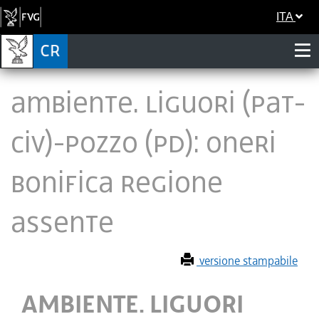
ITA
AMBIENTE. LIGUORI (PAT-
CIV)-POZZO (PD): ONERI
BONIFICA REGIONE
ASSENTE
versione stampabile
AMBIENTE. LIGUORI