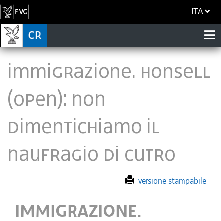
ITA
IMMIGRAZIONE. HONSELL
(OPEN): NON
DIMENTICHIAMO IL
NAUFRAGIO DI CUTRO
versione stampabile
IMMIGRAZIONE.