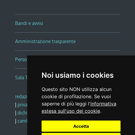
Bandi e avvisi
Amministrazione trasparente
Persone e Uffici
Noi usiamo i cookies
Sala Tiziano Tessitori
Questo sito NON utilizza alcun
redazione web
|
note legali
|
glossario
cookie di profilazione. Se vuoi
saperne di più leggi l'
informativa
|
privacy
|
social media policy
estesa sull'uso dei cookie
.
|
dichiarazione di accessibilità
|
feedback
|
cambio preferenze cookie
Accetta