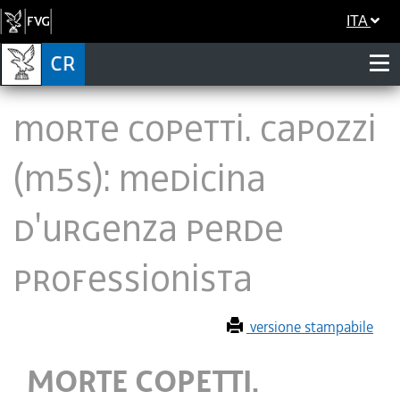
ITA
MORTE COPETTI. CAPOZZI
(M5S): MEDICINA
D'URGENZA PERDE
PROFESSIONISTA
versione stampabile
MORTE COPETTI.