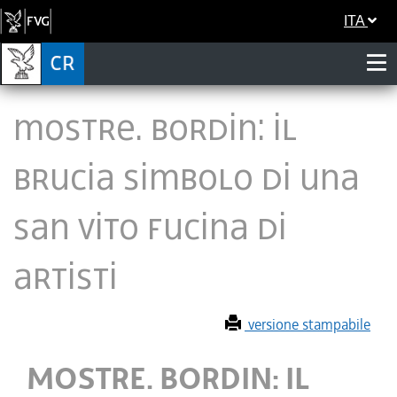
ITA
MOSTRE. BORDIN: IL
BRUCIA SIMBOLO DI UNA
SAN VITO FUCINA DI
ARTISTI
versione stampabile
MOSTRE. BORDIN: IL