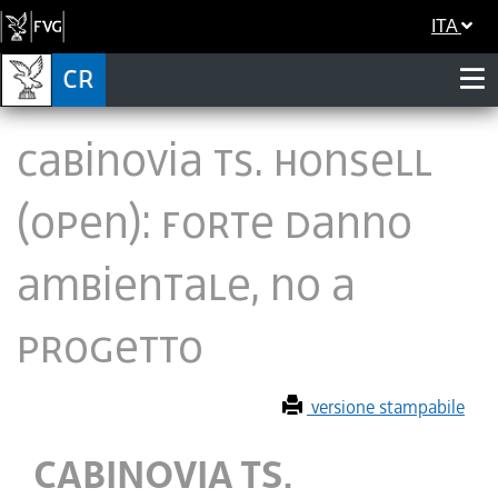
ITA
CABINOVIA TS. HONSELL
(OPEN): FORTE DANNO
AMBIENTALE, NO A
PROGETTO
versione stampabile
CABINOVIA TS.