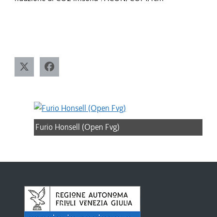
Furio Honsell (Open Fvg)