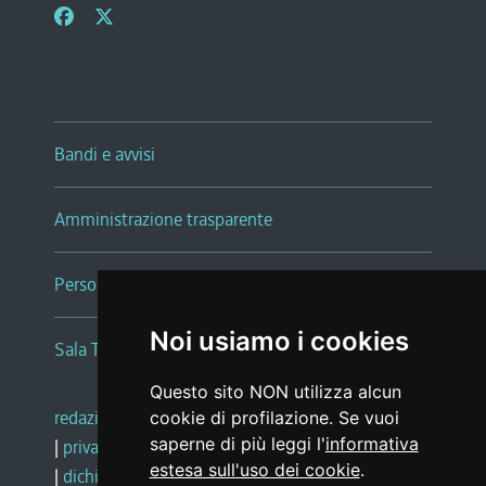
Bandi e avvisi
Amministrazione trasparente
Persone e Uffici
Noi usiamo i cookies
Sala Tiziano Tessitori
Questo sito NON utilizza alcun
redazione web
|
note legali
|
glossario
cookie di profilazione. Se vuoi
saperne di più leggi l'
informativa
|
privacy
|
social media policy
estesa sull'uso dei cookie
.
|
dichiarazione di accessibilità
|
feedback