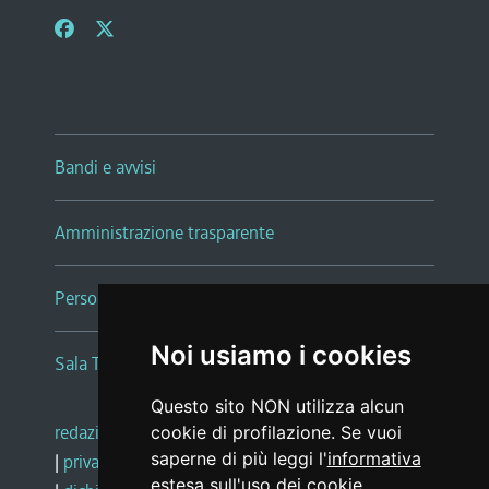
Bandi e avvisi
Amministrazione trasparente
Persone e Uffici
Noi usiamo i cookies
Sala Tiziano Tessitori
Questo sito NON utilizza alcun
redazione web
|
note legali
|
glossario
cookie di profilazione. Se vuoi
saperne di più leggi l'
informativa
|
privacy
|
social media policy
estesa sull'uso dei cookie
.