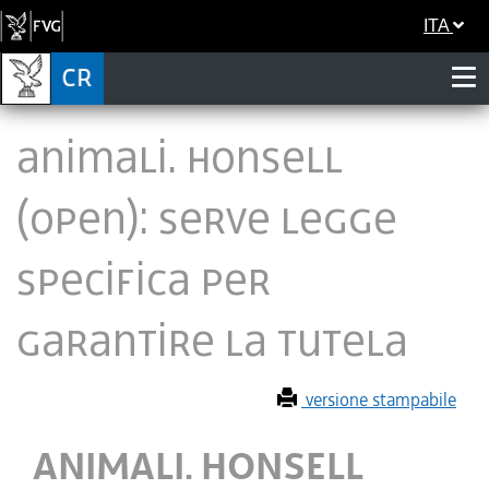
ITA
ANIMALI. HONSELL
(OPEN): SERVE LEGGE
SPECIFICA PER
GARANTIRE LA TUTELA
versione stampabile
ANIMALI. HONSELL