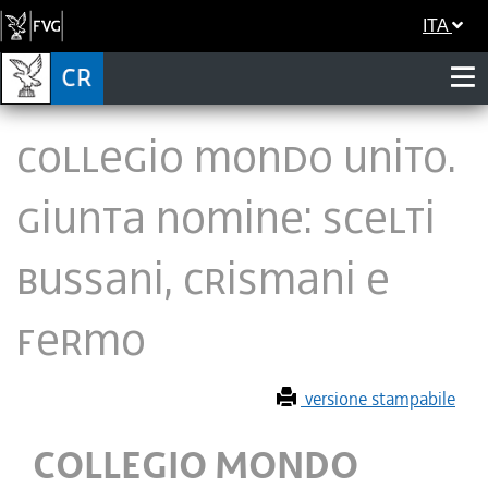
ITA
COLLEGIO MONDO UNITO.
GIUNTA NOMINE: SCELTI
BUSSANI, CRISMANI E
FERMO
versione stampabile
COLLEGIO MONDO