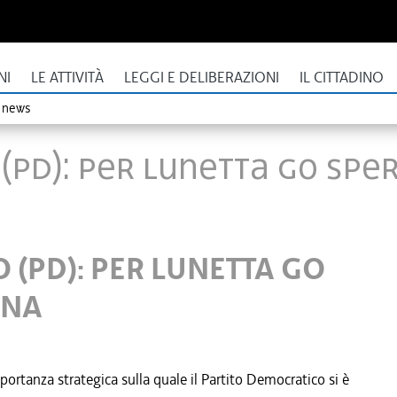
NI
LE ATTIVITÀ
LEGGI E DELIBERAZIONI
IL CITTADINO
o news
 (PD): PER LUNETTA GO SPE
 (PD): PER LUNETTA GO
ONA
mportanza strategica sulla quale il Partito Democratico si è