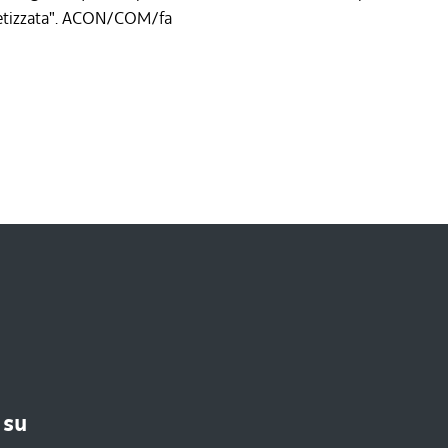
cretizzata". ACON/COM/fa
 su