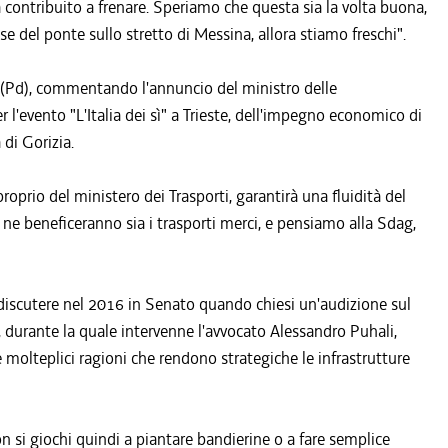
 contribuito a frenare. Speriamo che questa sia la volta buona,
se del ponte sullo stretto di Messina, allora stiamo freschi".
o (Pd), commentando l'annuncio del ministro delle
er l'evento "L'Italia dei sì" a Trieste, dell'impegno economico di
 di Gorizia.
oprio del ministero dei Trasporti, garantirà una fluidità del
di ne beneficeranno sia i trasporti merci, e pensiamo alla Sdag,
a discutere nel 2016 in Senato quando chiesi un'audizione sul
, durante la quale intervenne l'avvocato Alessandro Puhali,
olteplici ragioni che rendono strategiche le infrastrutture
on si giochi quindi a piantare bandierine o a fare semplice