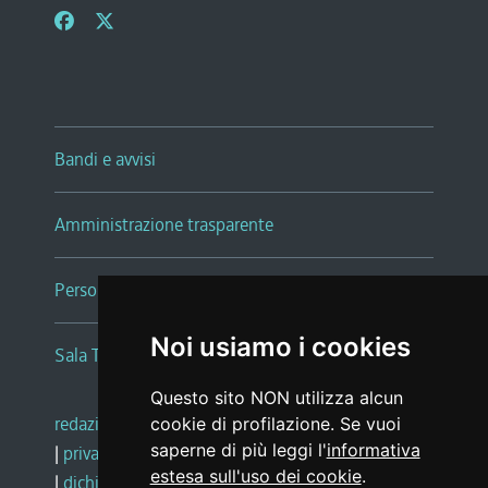
Bandi e avvisi
Amministrazione trasparente
Persone e Uffici
Noi usiamo i cookies
Sala Tiziano Tessitori
Questo sito NON utilizza alcun
redazione web
|
note legali
|
glossario
cookie di profilazione. Se vuoi
saperne di più leggi l'
informativa
|
privacy
|
social media policy
estesa sull'uso dei cookie
.
|
dichiarazione di accessibilità
|
feedback