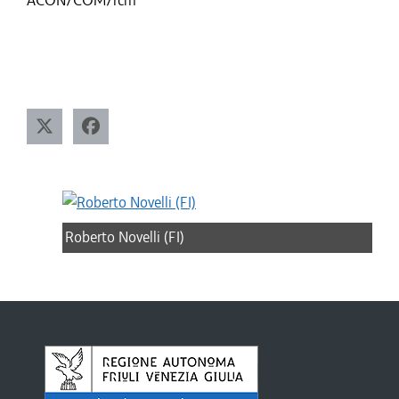
ACON/COM/rcm
Roberto Novelli (FI)