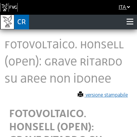
ITA
FOTOVOLTAICO. HONSELL
(OPEN): GRAVE RITARDO
SU AREE NON IDONEE
versione stampabile
FOTOVOLTAICO.
HONSELL (OPEN):