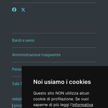
Bandi e avvisi
Amministrazione trasparente
Persone e Uffici
Noi usiamo i cookies
Sala Tiziano Tessitori
Questo sito NON utilizza alcun
redazione web
|
note legali
|
glossario
cookie di profilazione. Se vuoi
saperne di più leggi l'
informativa
|
privacy
|
social media policy