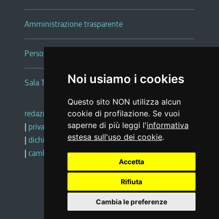
Amministrazione trasparente
Persone e Uffici
Noi usiamo i cookies
Sala Tiziano Tessitori
Questo sito NON utilizza alcun
redazione web
|
note legali
|
glossario
cookie di profilazione. Se vuoi
saperne di più leggi l'
informativa
|
privacy
|
social media policy
estesa sull'uso dei cookie
.
|
dichiarazione di accessibilità
|
feedback
|
cambio preferenze cookie
Accetta
Rifiuta
Realizzato da
Cambia le preferenze