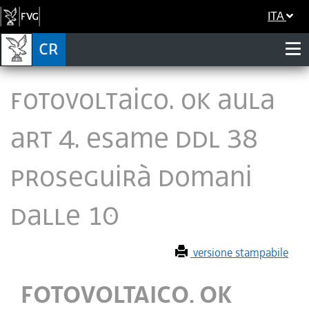
ITA
FOTOVOLTAICO. OK AULA
ART 4. ESAME DDL 38
PROSEGUIRÀ DOMANI
DALLE 10
versione stampabile
FOTOVOLTAICO. OK