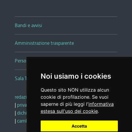
Bandi e avvisi
Amministrazione trasparente
Persone e Uffici
Noi usiamo i cookies
Sala Tiziano Tessitori
Questo sito NON utilizza alcun
redazione web
|
note legali
|
glossario
cookie di profilazione. Se vuoi
saperne di più leggi l'
informativa
|
privacy
|
social media policy
estesa sull'uso dei cookie
.
|
dichiarazione di accessibilità
|
feedback
|
cambio preferenze cookie
Accetta