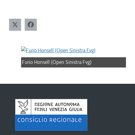
Furio Honsell (Open Sinistra Fvg)