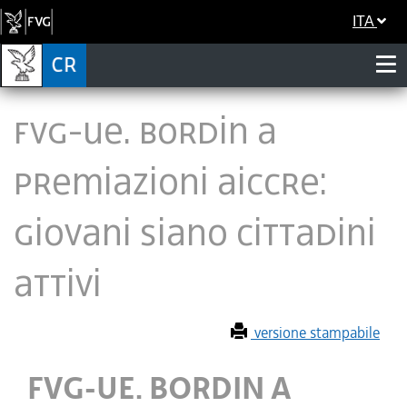
ITA
FVG-UE. BORDIN A
PREMIAZIONI AICCRE:
GIOVANI SIANO CITTADINI
ATTIVI
versione stampabile
FVG-UE. BORDIN A