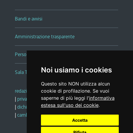
Bandi e avvisi
Amministrazione trasparente
Persone e Uffici
Noi usiamo i cookies
Sala Tiziano Tessitori
Questo sito NON utilizza alcun
redazione web
|
note legali
|
glossario
cookie di profilazione. Se vuoi
saperne di più leggi l'
informativa
|
privacy
|
social media policy
estesa sull'uso dei cookie
.
|
dichiarazione di accessibilità
|
feedback
|
cambio preferenze cookie
Accetta
Rifiuta