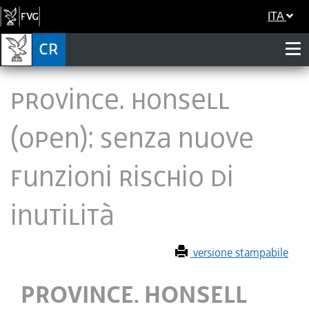
ITA
PROVINCE. HONSELL
(OPEN): SENZA NUOVE
FUNZIONI RISCHIO DI
INUTILITÀ
versione stampabile
PROVINCE. HONSELL