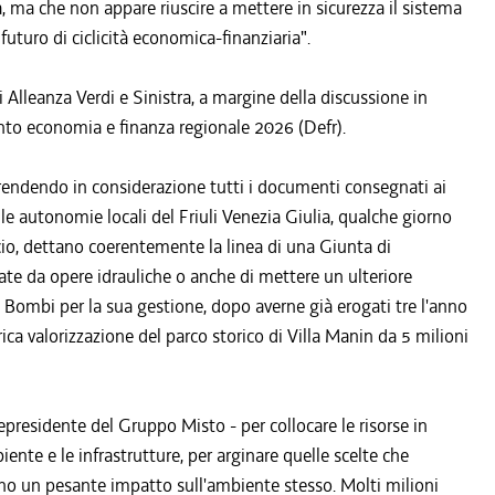
, ma che non appare riuscire a mettere in sicurezza il sistema
futuro di ciclicità economica-finanziaria".
i Alleanza Verdi e Sinistra, a margine della discussione in
to economia e finanza regionale 2026 (Defr).
rendendo in considerazione tutti i documenti consegnati ai
e autonomie locali del Friuli Venezia Giulia, qualche giorno
ncio, dettano coerentemente la linea di una Giunta di
ate da opere idrauliche o anche di mettere un ulteriore
a Bombi per la sua gestione, dopo averne già erogati tre l'anno
ica valorizzazione del parco storico di Villa Manin da 5 milioni
presidente del Gruppo Misto - per collocare le risorse in
iente e le infrastrutture, per arginare quelle scelte che
no un pesante impatto sull'ambiente stesso. Molti milioni