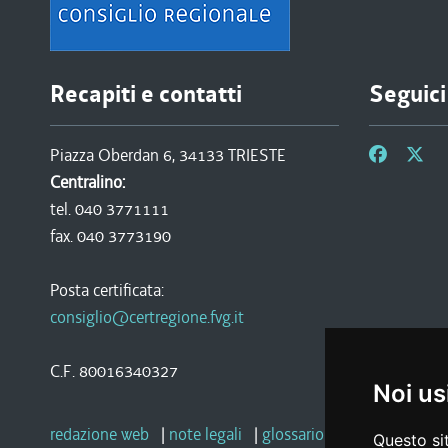
Recapiti e contatti
Seguici
Piazza Oberdan 6, 34133 TRIESTE
Centralino:
tel. 040 3771111
fax. 040 3773190
Posta certificata:
consiglio@certregione.fvg.it
C.F. 80016340327
Noi us
redazione web
|
note legali
|
glossario
|
privacy
|
socia
Questo sit