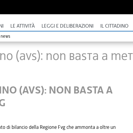
NI
LE ATTIVITÀ
LEGGI E DELIBERAZIONI
IL CITTADINO
o news
O (AVS): NON BASTA A MET
NO (AVS): NON BASTA A
VG
nto di bilancio della Regione Fvg che ammonta a oltre un