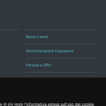
Bandi e avvisi
Amministrazione trasparente
Persone e Uffici
Sala Tiziano Tessitori
Realizzato da
 di più leggi l'
informativa estesa sull'uso dei cookie
.