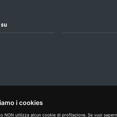
 su
iamo i cookies
l media policy
|
dichiarazione di accessibilità
|
feedback
o NON utilizza alcun cookie di profilazione. Se vuoi saperne