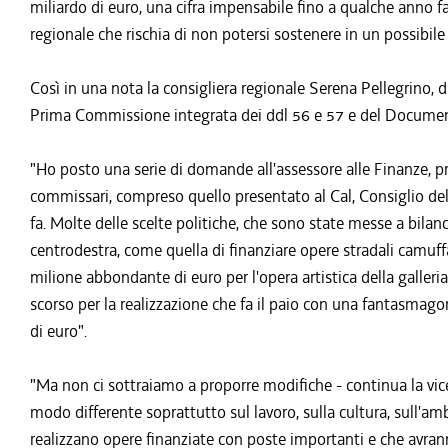
miliardo di euro, una cifra impensabile fino a qualche anno fa
regionale che rischia di non potersi sostenere in un possibile 
Così in una nota la consigliera regionale Serena Pellegrino, d
Prima Commissione integrata dei ddl 56 e 57 e del Documen
"Ho posto una serie di domande all'assessore alle Finanze, p
commissari, compreso quello presentato al Cal, Consiglio dell
fa. Molte delle scelte politiche, che sono state messe a bila
centrodestra, come quella di finanziare opere stradali camuff
milione abbondante di euro per l'opera artistica della galleri
scorso per la realizzazione che fa il paio con una fantasmagor
di euro".
"Ma non ci sottraiamo a proporre modifiche - continua la vice
modo differente soprattutto sul lavoro, sulla cultura, sull'amb
realizzano opere finanziate con poste importanti e che avran