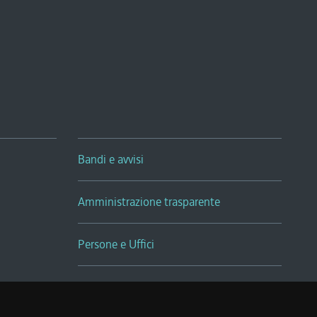
Bandi e avvisi
Amministrazione trasparente
Persone e Uffici
Sala Tiziano Tessitori