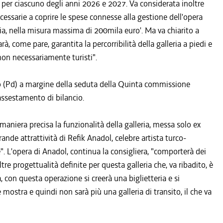
 per ciascuno degli anni 2026 e 2027. Va considerata inoltre
cessarie a coprire le spese connesse alla gestione dell'opera
izia, nella misura massima di 200mila euro'. Ma va chiarito a
à, come pare, garantita la percorribilità della galleria a piedi e
, non necessariamente turisti".
olo (Pd) a margine della seduta della Quinta commissione
'assestamento di bilancio.
 maniera precisa la funzionalità della galleria, messa solo ex
ande attrattività di Refik Anadol, celebre artista turco-
ive". L'opera di Anadol, continua la consigliera, "comporterà dei
re progettualità definite per questa galleria che, va ribadito, è
a, con questa operazione si creerà una biglietteria e si
mostra e quindi non sarà più una galleria di transito, il che va