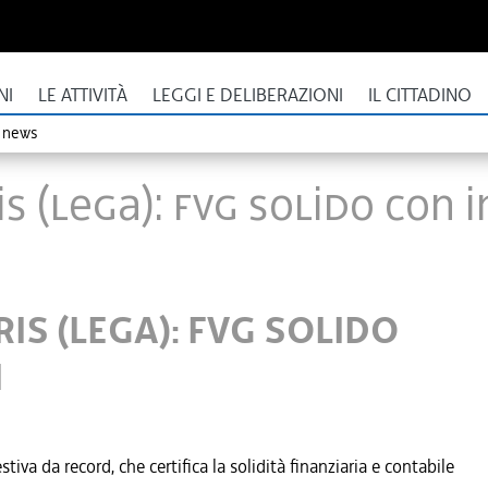
NI
LE ATTIVITÀ
LEGGI E DELIBERAZIONI
IL CITTADINO
o news
S (LEGA): FVG SOLIDO CON 
IS (LEGA): FVG SOLIDO
I
iva da record, che certifica la solidità finanziaria e contabile