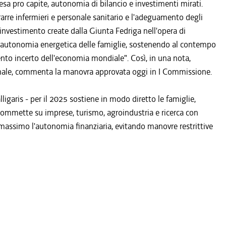
esa pro capite, autonomia di bilancio e investimenti mirati.
rre infermieri e personale sanitario e l'adeguamento degli
investimento create dalla Giunta Fedriga nell'opera di
all'autonomia energetica delle famiglie, sostenendo al contempo
ento incerto dell'economia mondiale". Così, in una nota,
ionale, commenta la manovra approvata oggi in I Commissione.
lligaris - per il 2025 sostiene in modo diretto le famiglie,
commette su imprese, turismo, agroindustria e ricerca con
l massimo l'autonomia finanziaria, evitando manovre restrittive