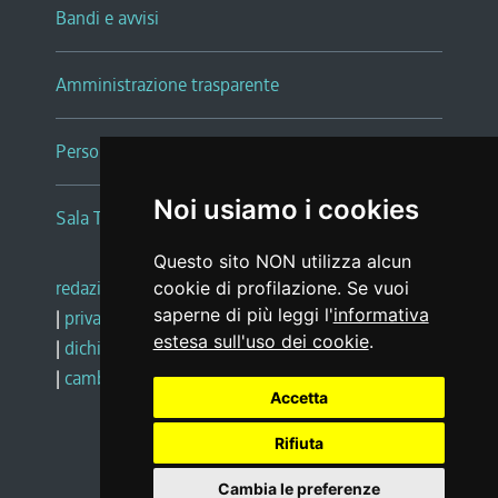
Bandi e avvisi
Amministrazione trasparente
Persone e Uffici
Noi usiamo i cookies
Sala Tiziano Tessitori
Questo sito NON utilizza alcun
redazione web
|
note legali
|
glossario
cookie di profilazione. Se vuoi
saperne di più leggi l'
informativa
|
privacy
|
social media policy
estesa sull'uso dei cookie
.
|
dichiarazione di accessibilità
|
feedback
|
cambio preferenze cookie
Accetta
Rifiuta
Realizzato da
Cambia le preferenze