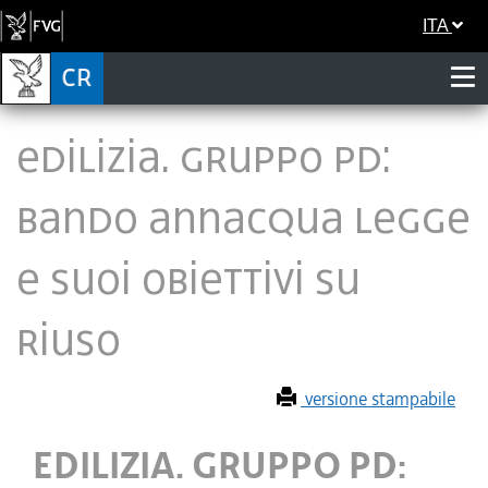
ITA
EDILIZIA. GRUPPO PD:
BANDO ANNACQUA LEGGE
E SUOI OBIETTIVI SU
RIUSO
versione stampabile
EDILIZIA. GRUPPO PD: