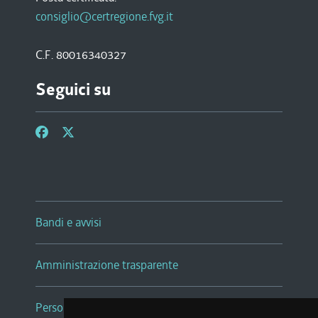
consiglio@certregione.fvg.it
C.F. 80016340327
Seguici su
Bandi e avvisi
Amministrazione trasparente
Persone e Uffici