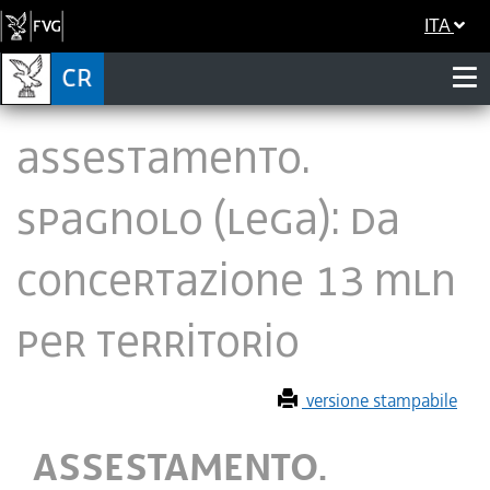
ITA
ASSESTAMENTO.
SPAGNOLO (LEGA): DA
CONCERTAZIONE 13 MLN
PER TERRITORIO
versione stampabile
ASSESTAMENTO.