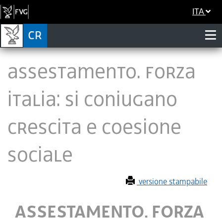
ITA
ASSESTAMENTO. FORZA
ITALIA: SI CONIUGANO
CRESCITA E COESIONE
SOCIALE
versione stampabile
ASSESTAMENTO. FORZA