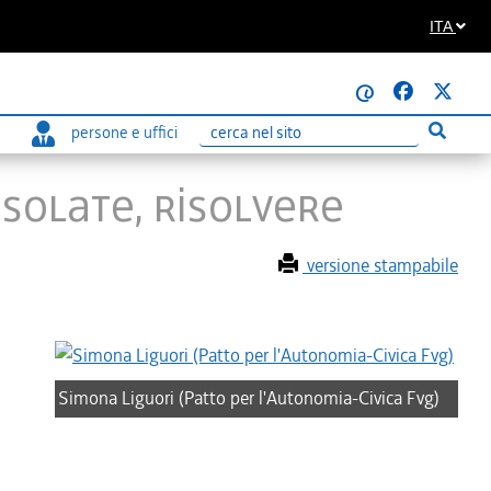
ITA
@
persone e uffici
Esegui r
Ricerca
 ISOLATE, RISOLVERE
versione stampabile
Simona Liguori (Patto per l'Autonomia-Civica Fvg)