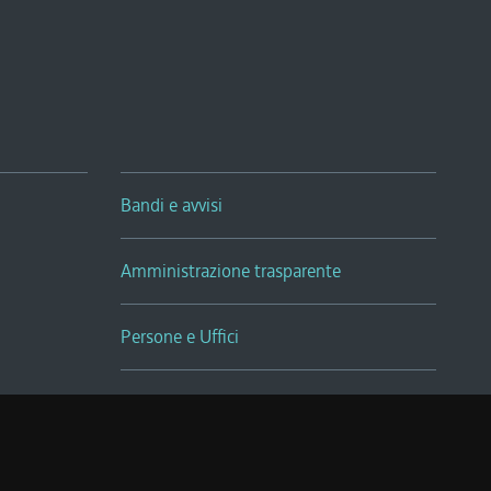
Bandi e avvisi
Amministrazione trasparente
Persone e Uffici
Sala Tiziano Tessitori