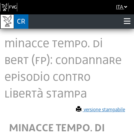
ITA
MINACCE TEMPO. DI
BERT (FP): CONDANNARE
EPISODIO CONTRO
LIBERTÀ STAMPA
versione stampabile
MINACCE TEMPO. DI