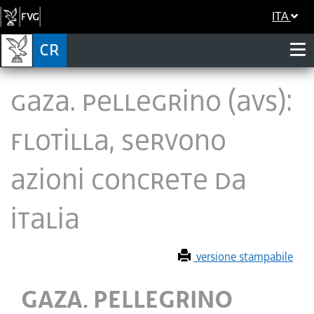
ITA
GAZA. PELLEGRINO (AVS):
FLOTILLA, SERVONO
AZIONI CONCRETE DA
ITALIA
versione stampabile
GAZA. PELLEGRINO