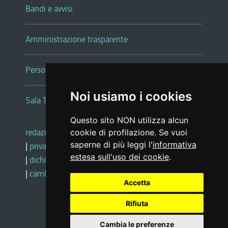
Bandi e avvisi
Amministrazione trasparente
Persone e Uffici
Noi usiamo i cookies
Sala Tiziano Tessitori
Questo sito NON utilizza alcun
redazione web
|
note legali
|
glossario
cookie di profilazione. Se vuoi
saperne di più leggi l'
informativa
|
privacy
|
social media policy
estesa sull'uso dei cookie
.
|
dichiarazione di accessibilità
|
feedback
|
cambio preferenze cookie
Accetta
Rifiuta
Realizzato da
Cambia le preferenze