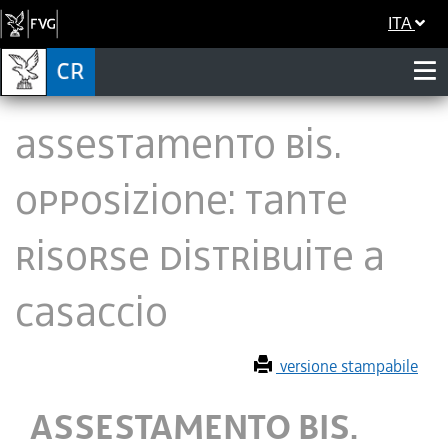
ITA
ASSESTAMENTO BIS.
OPPOSIZIONE: TANTE
RISORSE DISTRIBUITE A
CASACCIO
versione stampabile
ASSESTAMENTO BIS.