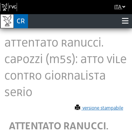
ITA
ATTENTATO RANUCCI.
CAPOZZI (M5S): ATTO VILE
CONTRO GIORNALISTA
SERIO
versione stampabile
ATTENTATO RANUCCI.