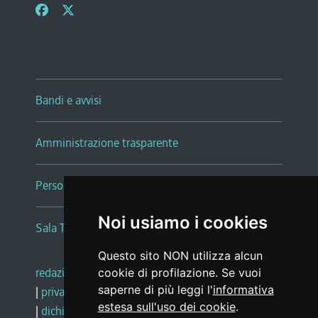
Bandi e avvisi
Amministrazione trasparente
Persone e Uffici
Noi usiamo i cookies
Sala Tiziano Tessitori
Questo sito NON utilizza alcun
redazione web
|
note legali
|
glossario
cookie di profilazione. Se vuoi
saperne di più leggi l'
informativa
|
privacy
|
social media policy
estesa sull'uso dei cookie
.
|
dichiarazione di accessibilità
|
feedback