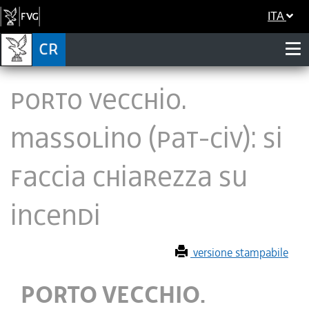
ITA
PORTO VECCHIO.
MASSOLINO (PAT-CIV): SI
FACCIA CHIAREZZA SU
INCENDI
versione stampabile
PORTO VECCHIO.