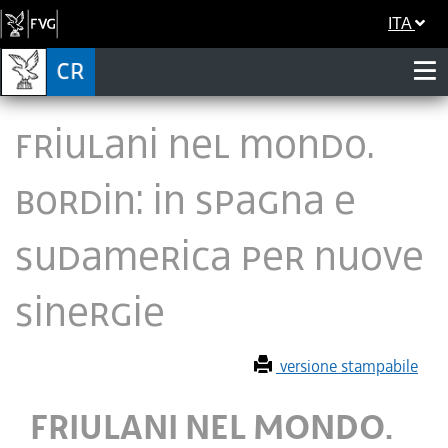
ITA
FRIULANI NEL MONDO.
BORDIN: IN SPAGNA E
SUDAMERICA PER NUOVE
SINERGIE
versione stampabile
FRIULANI NEL MONDO.