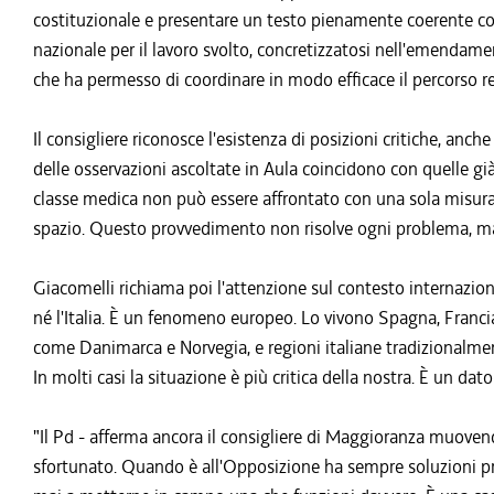
costituzionale e presentare un testo pienamente coerente co
nazionale per il lavoro svolto, concretizzatosi nell'emendam
che ha permesso di coordinare in modo efficace il percorso re
Il consigliere riconosce l'esistenza di posizioni critiche, anc
delle osservazioni ascoltate in Aula coincidono con quelle già
classe medica non può essere affrontato con una sola misura.
spazio. Questo provvedimento non risolve ogni problema, ma
Giacomelli richiama poi l'attenzione sul contesto internaziona
né l'Italia. È un fenomeno europeo. Lo vivono Spagna, Franc
come Danimarca e Norvegia, e regioni italiane tradizionalm
In molti casi la situazione è più critica della nostra. È un dat
"Il Pd - afferma ancora il consigliere di Maggioranza muovendo
sfortunato. Quando è all'Opposizione ha sempre soluzioni p