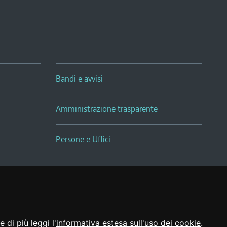
Bandi e avvisi
Amministrazione trasparente
Persone e Uffici
Sala Tiziano Tessitori
Realizzato da
 di più leggi l'
informativa estesa sull'uso dei cookie
.