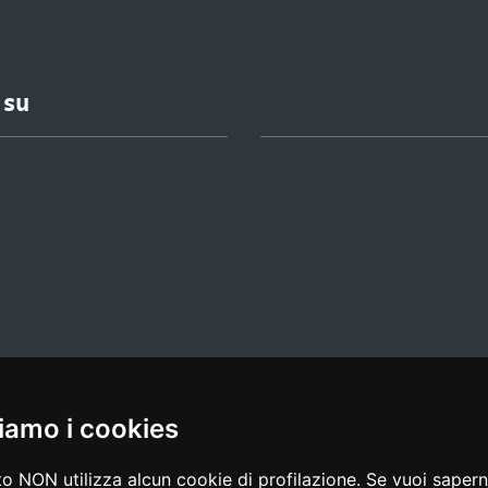
 su
iamo i cookies
l media policy
|
dichiarazione di accessibilità
|
feedback
o NON utilizza alcun cookie di profilazione. Se vuoi saperne