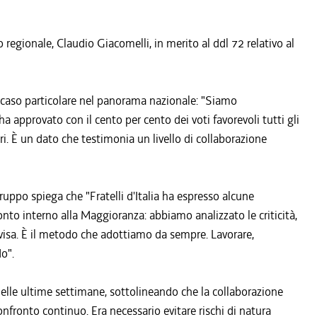
io regionale, Claudio Giacomelli, in merito al ddl 72 relativo al
n caso particolare nel panorama nazionale: "Siamo
a approvato con il cento per cento dei voti favorevoli tutti gli
ori. È un dato che testimonia un livello di collaborazione
ruppo spiega che "Fratelli d'Italia ha espresso alcune
fronto interno alla Maggioranza: abbiamo analizzato le criticità,
visa. È il metodo che adottiamo da sempre. Lavorare,
do".
nelle ultime settimane, sottolineando che la collaborazione
onfronto continuo. Era necessario evitare rischi di natura