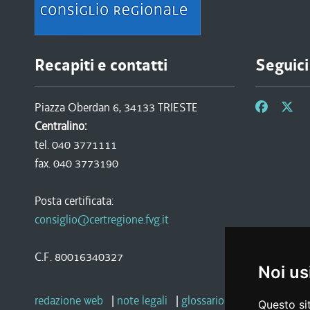
Recapiti e contatti
Seguici
Piazza Oberdan 6, 34133 TRIESTE
Centralino:
tel. 040 3771111
fax. 040 3773190
Posta certificata:
consiglio@certregione.fvg.it
C.F. 80016340327
Noi us
redazione web
|
note legali
|
glossario
|
privacy
|
socia
Questo sit