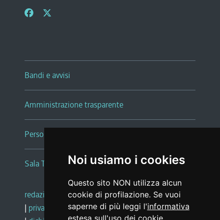
Bandi e avvisi
Amministrazione trasparente
Persone e Uffici
Noi usiamo i cookies
Sala Tiziano Tessitori
Questo sito NON utilizza alcun
redazione web
|
note legali
|
glossario
cookie di profilazione. Se vuoi
saperne di più leggi l'
informativa
|
privacy
|
social media policy
estesa sull'uso dei cookie
.