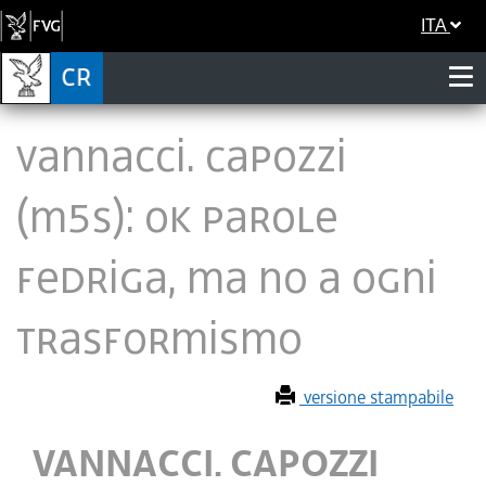
ITA
VANNACCI. CAPOZZI
(M5S): OK PAROLE
FEDRIGA, MA NO A OGNI
TRASFORMISMO
versione stampabile
VANNACCI. CAPOZZI