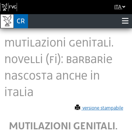
ITA
MUTILAZIONI GENITALI.
NOVELLI (FI): BARBARIE
NASCOSTA ANCHE IN
ITALIA
versione stampabile
MUTILAZIONI GENITALI.