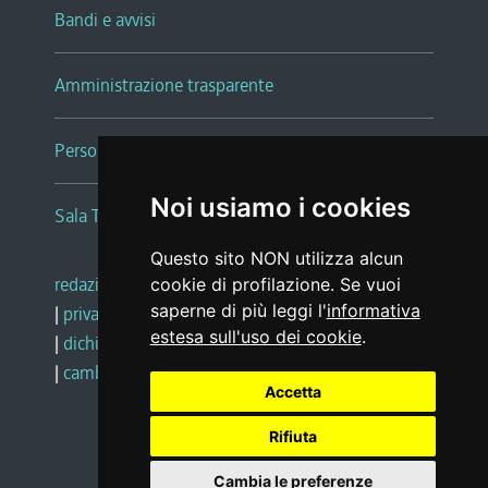
Bandi e avvisi
Amministrazione trasparente
Persone e Uffici
Noi usiamo i cookies
Sala Tiziano Tessitori
Questo sito NON utilizza alcun
redazione web
|
note legali
|
glossario
cookie di profilazione. Se vuoi
saperne di più leggi l'
informativa
|
privacy
|
social media policy
estesa sull'uso dei cookie
.
|
dichiarazione di accessibilità
|
feedback
|
cambio preferenze cookie
Accetta
Rifiuta
Realizzato da
Cambia le preferenze