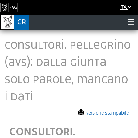
ITA
CONSULTORI. PELLEGRINO
(AVS): DALLA GIUNTA
SOLO PAROLE, MANCANO
I DATI
versione stampabile
CONSULTORI.