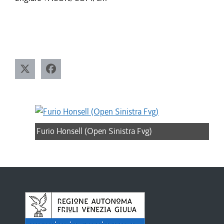
Furio Honsell (Open Sinistra Fvg)