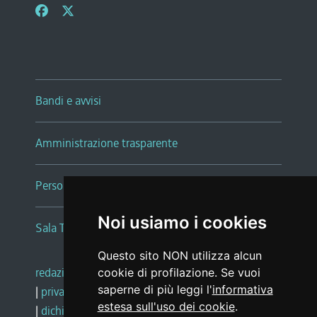
Bandi e avvisi
Amministrazione trasparente
Persone e Uffici
Noi usiamo i cookies
Sala Tiziano Tessitori
Questo sito NON utilizza alcun
redazione web
|
note legali
|
glossario
cookie di profilazione. Se vuoi
saperne di più leggi l'
informativa
|
privacy
|
social media policy
estesa sull'uso dei cookie
.
|
dichiarazione di accessibilità
|
feedback