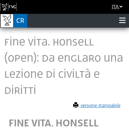
ITA
FINE VITA. HONSELL
(OPEN): DA ENGLARO UNA
LEZIONE DI CIVILTÀ E
DIRITTI
versione stampabile
FINE VITA. HONSELL