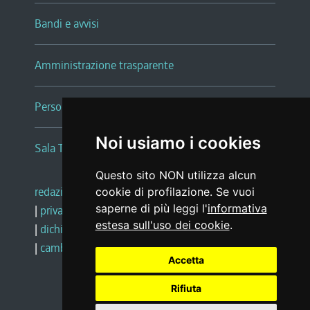
Bandi e avvisi
Amministrazione trasparente
Persone e Uffici
Noi usiamo i cookies
Sala Tiziano Tessitori
Questo sito NON utilizza alcun
redazione web
|
note legali
|
glossario
cookie di profilazione. Se vuoi
saperne di più leggi l'
informativa
|
privacy
|
social media policy
estesa sull'uso dei cookie
.
|
dichiarazione di accessibilità
|
feedback
|
cambio preferenze cookie
Accetta
Rifiuta
Realizzato da