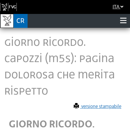
ITA
GIORNO RICORDO.
CAPOZZI (M5S): PAGINA
DOLOROSA CHE MERITA
RISPETTO
versione stampabile
GIORNO RICORDO.