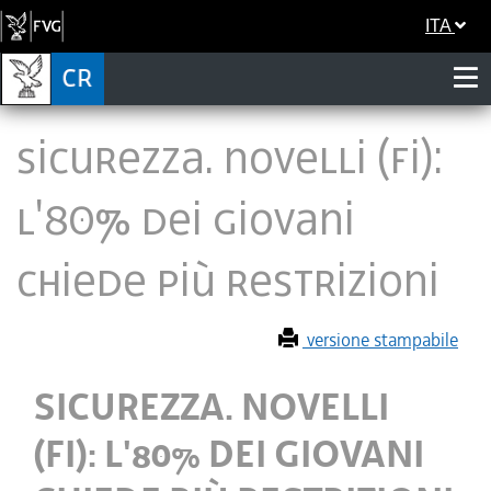
ITA
SICUREZZA. NOVELLI (FI):
L'80% DEI GIOVANI
CHIEDE PIÙ RESTRIZIONI
versione stampabile
SICUREZZA. NOVELLI
(FI): L'80% DEI GIOVANI