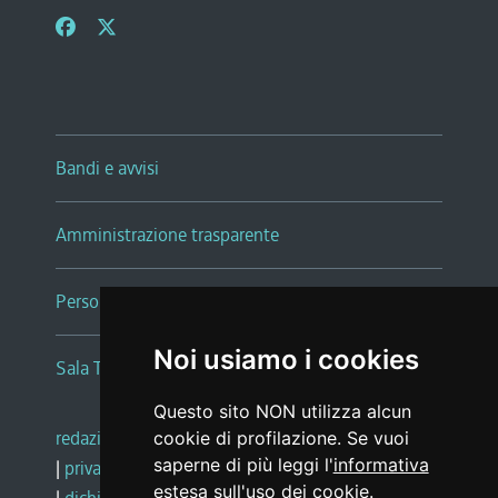
Bandi e avvisi
Amministrazione trasparente
Persone e Uffici
Noi usiamo i cookies
Sala Tiziano Tessitori
Questo sito NON utilizza alcun
redazione web
|
note legali
|
glossario
cookie di profilazione. Se vuoi
saperne di più leggi l'
informativa
|
privacy
|
social media policy
estesa sull'uso dei cookie
.