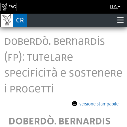
ITA
DOBERDÒ. BERNARDIS
(FP): TUTELARE
SPECIFICITÀ E SOSTENERE
I PROGETTI
versione stampabile
DOBERDÒ. BERNARDIS