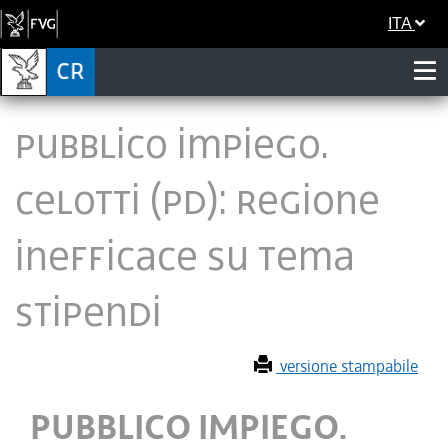
ITA
PUBBLICO IMPIEGO.
CELOTTI (PD): REGIONE
INEFFICACE SU TEMA
STIPENDI
versione stampabile
PUBBLICO IMPIEGO.