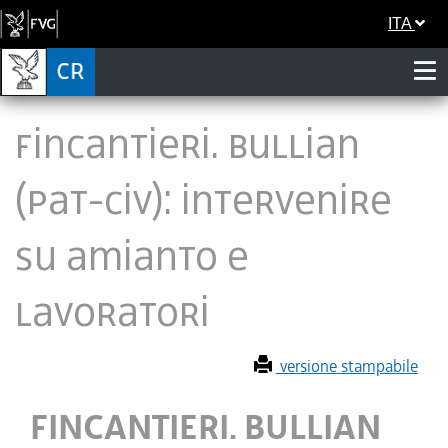
ITA
FINCANTIERI. BULLIAN
(PAT-CIV): INTERVENIRE
SU AMIANTO E
LAVORATORI
versione stampabile
FINCANTIERI. BULLIAN