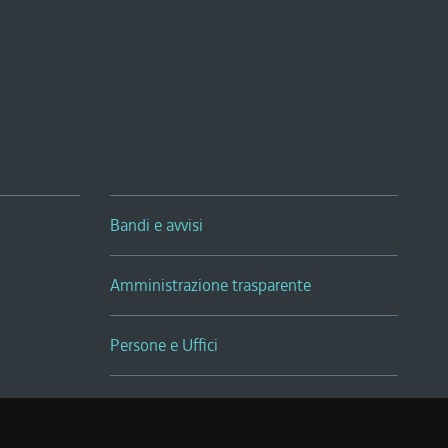
Bandi e avvisi
Amministrazione trasparente
Persone e Uffici
Sala Tiziano Tessitori