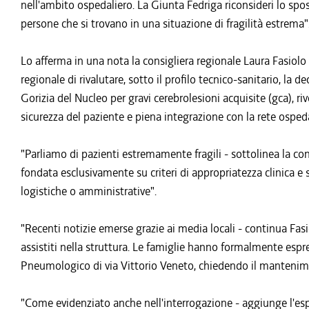
nell'ambito ospedaliero. La Giunta Fedriga riconsideri lo sp
persone che si trovano in una situazione di fragilità estrema"
Lo afferma in una nota la consigliera regionale Laura Fasiolo 
regionale di rivalutare, sotto il profilo tecnico-sanitario, la
Gorizia del Nucleo per gravi cerebrolesioni acquisite (gca), riv
sicurezza del paziente e piena integrazione con la rete ospeda
"Parliamo di pazienti estremamente fragili - sottolinea la cons
fondata esclusivamente su criteri di appropriatezza clinica e 
logistiche o amministrative".
"Recenti notizie emerse grazie ai media locali - continua Fasio
assistiti nella struttura. Le famiglie hanno formalmente espres
Pneumologico di via Vittorio Veneto, chiedendo il mantenim
"Come evidenziato anche nell'interrogazione - aggiunge l'esp