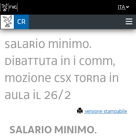
ITA
SALARIO MINIMO.
DIBATTUTA IN I COMM,
MOZIONE CSX TORNA IN
AULA IL 26/2
versione stampabile
SALARIO MINIMO.