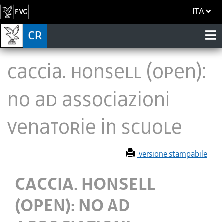
ITA
CACCIA. HONSELL (OPEN):
NO AD ASSOCIAZIONI
VENATORIE IN SCUOLE
versione stampabile
CACCIA. HONSELL
(OPEN): NO AD