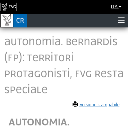
ITA
AUTONOMIA. BERNARDIS
(FP): TERRITORI
PROTAGONISTI, FVG RESTA
SPECIALE
versione stampabile
AUTONOMIA.