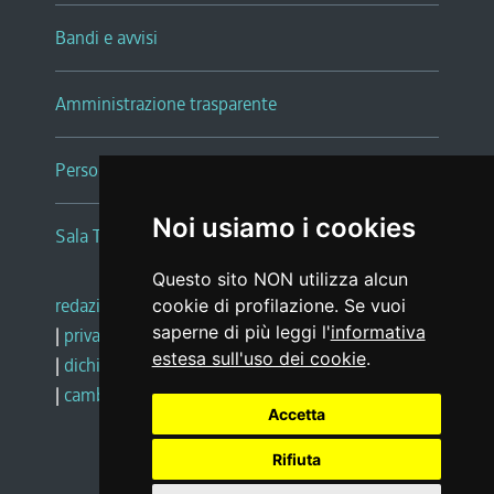
Bandi e avvisi
Amministrazione trasparente
Persone e Uffici
Noi usiamo i cookies
Sala Tiziano Tessitori
Questo sito NON utilizza alcun
redazione web
|
note legali
|
glossario
cookie di profilazione. Se vuoi
saperne di più leggi l'
informativa
|
privacy
|
social media policy
estesa sull'uso dei cookie
.
|
dichiarazione di accessibilità
|
feedback
|
cambio preferenze cookie
Accetta
Rifiuta
Realizzato da