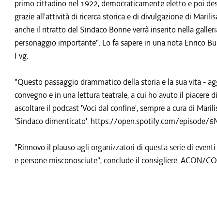
primo cittadino nel 1922, democraticamente eletto e poi dest
grazie all'attività di ricerca storica e di divulgazione di Mar
anche il ritratto del Sindaco Bonne verrà inserito nella galleri
personaggio importante". Lo fa sapere in una nota Enrico Bul
Fvg.
"Questo passaggio drammatico della storia e la sua vita - agg
convegno e in una lettura teatrale, a cui ho avuto il piacere d
ascoltare il podcast 'Voci dal confine', sempre a cura di Maril
'Sindaco dimenticato': https://open.spotify.com/episode
"Rinnovo il plauso agli organizzatori di questa serie di eventi
e persone misconosciute", conclude il consigliere. ACON/