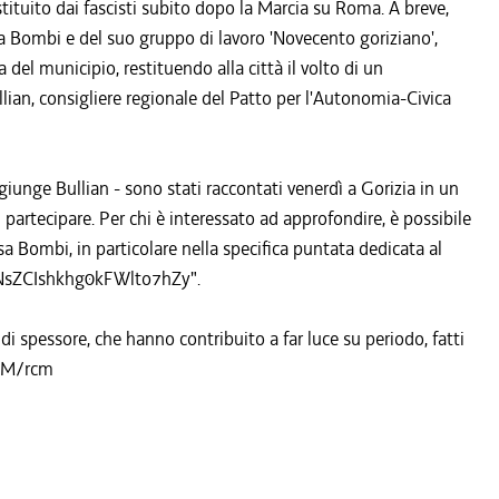
ituito dai fascisti subito dopo la Marcia su Roma. A breve,
ilisa Bombi e del suo gruppo di lavoro 'Novecento goriziano',
a del municipio, restituendo alla città il volto di un
lian, consigliere regionale del Patto per l'Autonomia-Civica
iunge Bullian - sono stati raccontati venerdì a Gorizia in un
i partecipare. Per chi è interessato ad approfondire, è possibile
isa Bombi, in particolare nella specifica puntata dedicata al
/6NsZCIshkhg0kFWlto7hZy".
 di spessore, che hanno contribuito a far luce su periodo, fatti
COM/rcm