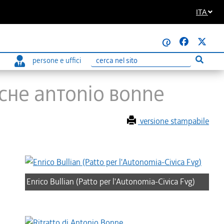
ITA
@
persone e uffici
Esegui r
Ricerca
ANCHE ANTONIO BONNE
versione stampabile
Enrico Bullian (Patto per l'Autonomia-Civica Fvg)