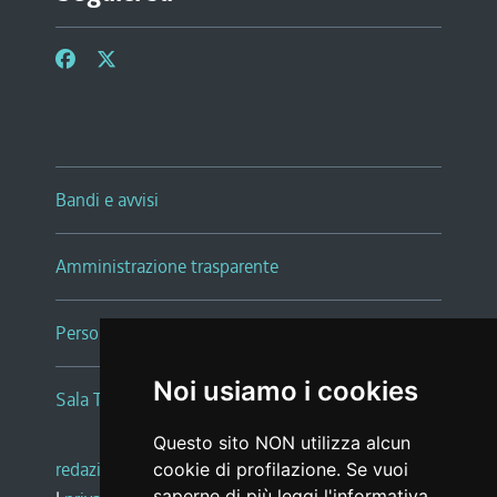
Bandi e avvisi
Amministrazione trasparente
Persone e Uffici
Noi usiamo i cookies
Sala Tiziano Tessitori
Questo sito NON utilizza alcun
redazione web
|
note legali
|
glossario
cookie di profilazione. Se vuoi
saperne di più leggi l'
informativa