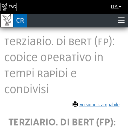
ITA
TERZIARIO. DI BERT (FP):
CODICE OPERATIVO IN
TEMPI RAPIDI E
CONDIVISI
versione stampabile
TERZIARIO. DI BERT (FP):