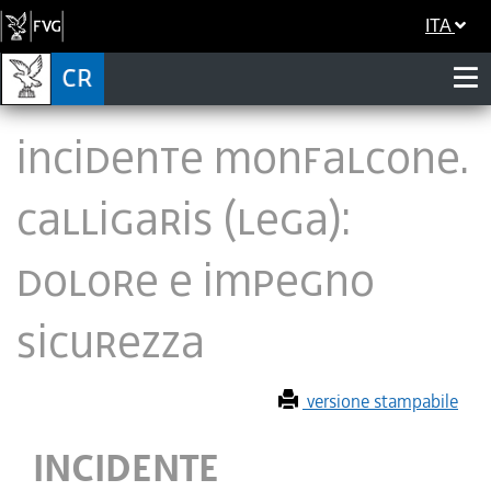
ITA
INCIDENTE MONFALCONE.
CALLIGARIS (LEGA):
DOLORE E IMPEGNO
SICUREZZA
versione stampabile
INCIDENTE