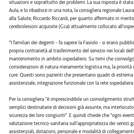
situazioni e soprattutto dei problemi. La sua risposta è stata
Aula, e lo ribadisce in una nota, la consigliera regionale Laur
alla Salute, Riccardo Riccardi, per quanto affermato in merito 
cerebrolesioni acquisite (Gca) attualmente collocato all'ospe
"I familiari dei degenti - fa sapere la Fasiolo - si erano pubb
propria contrarietà al trasferimento del servizio nei locali d
mantenimento in ambito ospedaliero. Su temi che coinvolgo
considerazioni di natura meramente logistica ma, la priorità de
cure. Questi sono pazienti che presentano quadri di estrema 
assistenziale, integrazione funzionale con la rete ospedaliera 
Per la consigliera "è imprescindibile un coinvolgimento strut
semplici destinatarie di decisioni già assunte, ma interlocutor
sicurezza dei loro congiunti". E quindi chiede che "ogni eve
valutazione tecnico-sanitaria sull'appropriatezza dei servizi 
assistenziali, dotazioni, personale e modalità di collegament