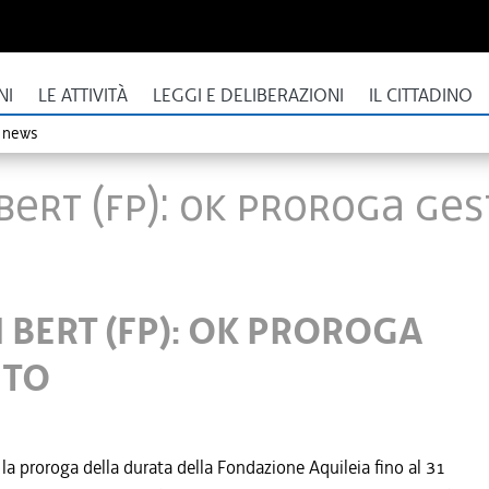
NI
LE ATTIVITÀ
LEGGI E DELIBERAZIONI
IL CITTADINO
o news
 BERT (FP): OK PROROGA GE
 BERT (FP): OK PROROGA
UTO
la proroga della durata della Fondazione Aquileia fino al 31