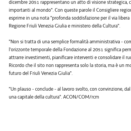
dicembre 2051 rappresentano un atto di visione strategica, che
importanti al mondo". Con queste parole il Consigliere regi
esprime in una nota "profonda soddisfazione per il via libera d
Regione Friuli Venezia Giulia e ministero della Cultura".
"Non si tratta di una semplice formalità amministrativa - com
l'orizzonte temporale della Fondazione al 2051 significa pe
attrarre investimenti, pianificare interventi e consolidare il r
Ricordo che il sito non rappresenta solo la storia, ma è un m
futuro del Friuli Venezia Giulia".
"Un plauso - conclude - al lavoro svolto, con convinzione, da
una capitale della cultura". ACON/COM/rcm