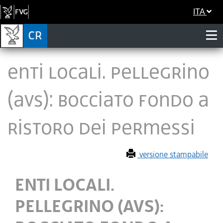
ITA
ENTI LOCALI. PELLEGRINO
(AVS): BOCCIATO FONDO A
RISTORO DEI PERMESSI
versione stampabile
ENTI LOCALI.
PELLEGRINO (AVS):